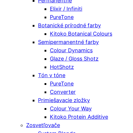
Permanentné
Elixir / Infiniti
PureTone
Botanické prírodné farby
Kitoko Botanical Colours
Semipermanentné farby
Colour Dynamics
Glaze / Gloss Shotz
HotShotz
Tón v tóne
PureTone
Converter
Primiešavacie zložky
Colour Your Way
Kitoko Protein Additive
Zosvetľovače