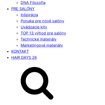
DNA Filozofia
PRE SALÓNY
Inšpirácia
Ponuka pre nové salóny
Uvádzacie kity
TOP 13 výhod pre salóny
Technické materiály
Marketingové materiály
KONTAKT
HAIR DAYS 26