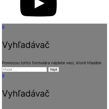
X
Vyhľadávač
Pomocou tohto formulára nájdete veci, ktoré hľadáte
Hľadať:
X
Vyhľadávač