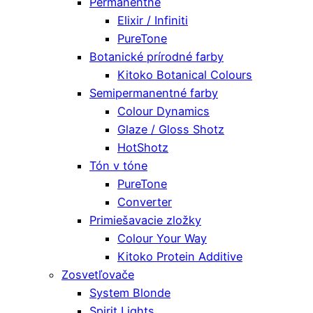
Permanentné
Elixir / Infiniti
PureTone
Botanické prírodné farby
Kitoko Botanical Colours
Semipermanentné farby
Colour Dynamics
Glaze / Gloss Shotz
HotShotz
Tón v tóne
PureTone
Converter
Primiešavacie zložky
Colour Your Way
Kitoko Protein Additive
Zosvetľovače
System Blonde
Spirit Lights