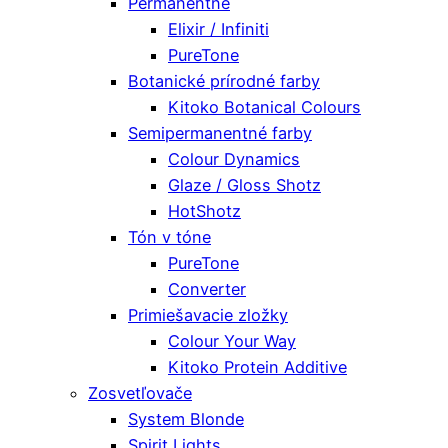
Permanentné
Elixir / Infiniti
PureTone
Botanické prírodné farby
Kitoko Botanical Colours
Semipermanentné farby
Colour Dynamics
Glaze / Gloss Shotz
HotShotz
Tón v tóne
PureTone
Converter
Primiešavacie zložky
Colour Your Way
Kitoko Protein Additive
Zosvetľovače
System Blonde
Spirit Lights