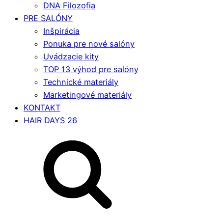
DNA Filozofia
PRE SALÓNY
Inšpirácia
Ponuka pre nové salóny
Uvádzacie kity
TOP 13 výhod pre salóny
Technické materiály
Marketingové materiály
KONTAKT
HAIR DAYS 26