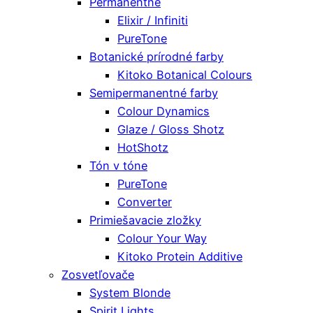
Permanentné
Elixir / Infiniti
PureTone
Botanické prírodné farby
Kitoko Botanical Colours
Semipermanentné farby
Colour Dynamics
Glaze / Gloss Shotz
HotShotz
Tón v tóne
PureTone
Converter
Primiešavacie zložky
Colour Your Way
Kitoko Protein Additive
Zosvetľovače
System Blonde
Spirit Lights