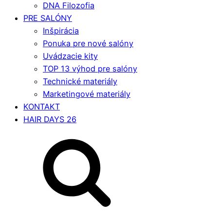
DNA Filozofia
PRE SALÓNY
Inšpirácia
Ponuka pre nové salóny
Uvádzacie kity
TOP 13 výhod pre salóny
Technické materiály
Marketingové materiály
KONTAKT
HAIR DAYS 26