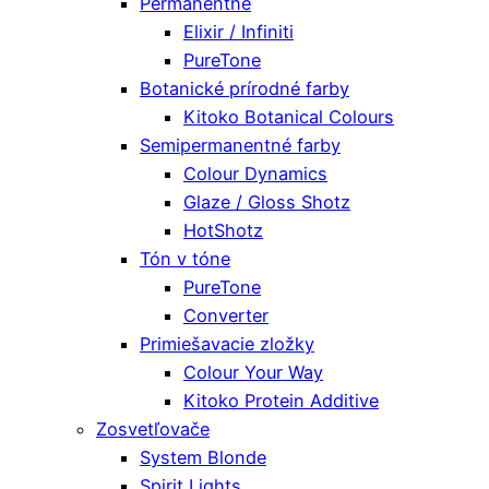
Permanentné
Elixir / Infiniti
PureTone
Botanické prírodné farby
Kitoko Botanical Colours
Semipermanentné farby
Colour Dynamics
Glaze / Gloss Shotz
HotShotz
Tón v tóne
PureTone
Converter
Primiešavacie zložky
Colour Your Way
Kitoko Protein Additive
Zosvetľovače
System Blonde
Spirit Lights