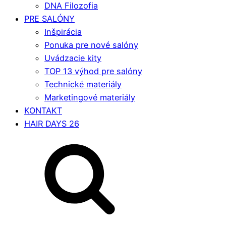
DNA Filozofia
PRE SALÓNY
Inšpirácia
Ponuka pre nové salóny
Uvádzacie kity
TOP 13 výhod pre salóny
Technické materiály
Marketingové materiály
KONTAKT
HAIR DAYS 26