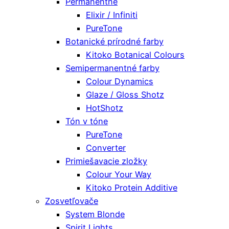
Permanentné
Elixir / Infiniti
PureTone
Botanické prírodné farby
Kitoko Botanical Colours
Semipermanentné farby
Colour Dynamics
Glaze / Gloss Shotz
HotShotz
Tón v tóne
PureTone
Converter
Primiešavacie zložky
Colour Your Way
Kitoko Protein Additive
Zosvetľovače
System Blonde
Spirit Lights