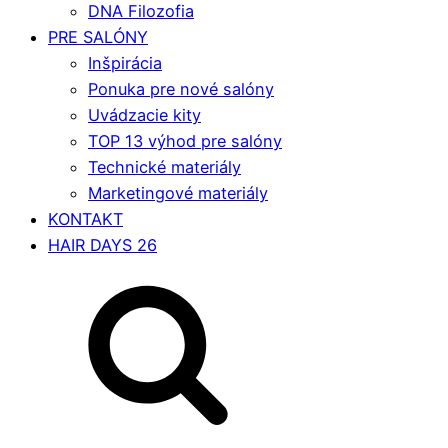
DNA Filozofia
PRE SALÓNY
Inšpirácia
Ponuka pre nové salóny
Uvádzacie kity
TOP 13 výhod pre salóny
Technické materiály
Marketingové materiály
KONTAKT
HAIR DAYS 26