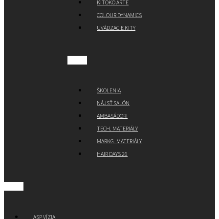
KITOKO ARTE
COLOUR DYNAMICS
UVÁDZACIE KITY
ŠKOLENIA
NÁJSŤ SALÓN
AMBASÁDORI
TECH. MATERIÁLY
MARKG. MATERIÁLY
HAIR DAYS 26
ASP VÍZIA