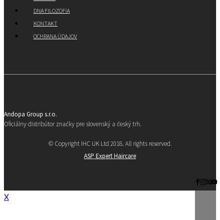
DNA FILOZOFIA
KONTAKT
OCHRANA ÚDAJOV
Andopa Group s.r.o.
Oficiálny distribútor značky pre slovenský a český trh.
© Copyright IHC UK Ltd 2018. All rights reserved.
ASP Expert Haircare
X