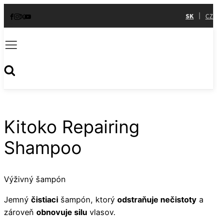
SK
CZ
|
Kitoko Repairing
Shampoo
Výživný šampón
Jemný
čistiaci
šampón, ktorý
odstraňuje nečistoty
a
zároveň
obnovuje silu
vlasov.