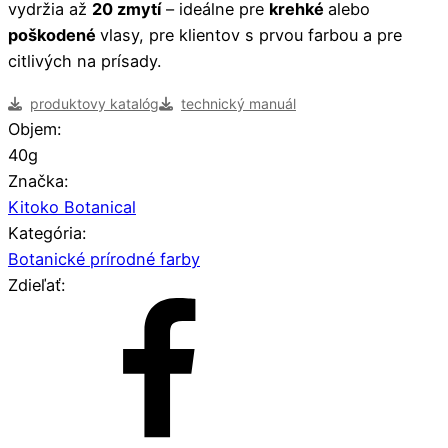
vydržia až
20 zmytí
– ideálne pre
krehké
alebo
poškodené
vlasy, pre klientov s prvou farbou a pre
citlivých na prísady.
produktovy katalóg
technický manuál
Objem:
40g
Značka:
Kitoko Botanical
Kategória:
Botanické prírodné farby
Zdieľať: