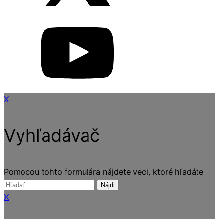
X
Vyhľadávač
Pomocou tohto formulára nájdete veci, ktoré hľadáte
Hľadať:
X