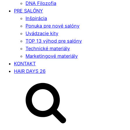
DNA Filozofia
PRE SALÓNY
Inšpirácia
Ponuka pre nové salóny
Uvádzacie kity
TOP 13 výhod pre salóny
Technické materiály
Marketingové materiály
KONTAKT
HAIR DAYS 26