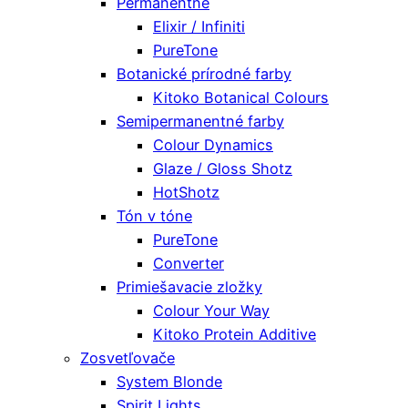
Permanentné
Elixir / Infiniti
PureTone
Botanické prírodné farby
Kitoko Botanical Colours
Semipermanentné farby
Colour Dynamics
Glaze / Gloss Shotz
HotShotz
Tón v tóne
PureTone
Converter
Primiešavacie zložky
Colour Your Way
Kitoko Protein Additive
Zosvetľovače
System Blonde
Spirit Lights