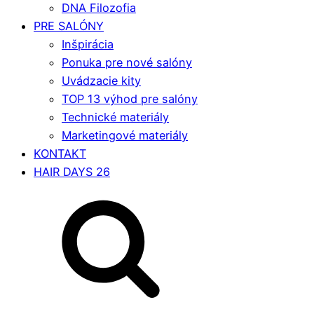
DNA Filozofia
PRE SALÓNY
Inšpirácia
Ponuka pre nové salóny
Uvádzacie kity
TOP 13 výhod pre salóny
Technické materiály
Marketingové materiály
KONTAKT
HAIR DAYS 26