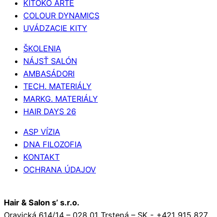
KITOKO ARTE
COLOUR DYNAMICS
UVÁDZACIE KITY
ŠKOLENIA
NÁJSŤ SALÓN
AMBASÁDORI
TECH. MATERIÁLY
MARKG. MATERIÁLY
HAIR DAYS 26
ASP VÍZIA
DNA FILOZOFIA
KONTAKT
OCHRANA ÚDAJOV
Hair & Salon s’ s.r.o.
Oravická 614/14 – 028 01 Trstená – SK - +421 915 827