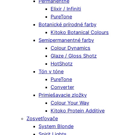
Permanentné
Elixir / Infiniti
PureTone
Botanické prírodné farby
Kitoko Botanical Colours
Semipermanentné farby
Colour Dynamics
Glaze / Gloss Shotz
HotShotz
Tón v tóne
PureTone
Converter
Primiešavacie zložky
Colour Your Way
Kitoko Protein Additive
Zosvetľovače
System Blonde
Spirit Lights