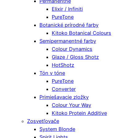
Permanentné
Elixir / Infiniti
PureTone
Botanické prírodné farby
Kitoko Botanical Colours
Semipermanentné farby
Colour Dynamics
Glaze / Gloss Shotz
HotShotz
Tón v tóne
PureTone
Converter
Primiešavacie zložky
Colour Your Way
Kitoko Protein Additive
Zosvetľovače
System Blonde
Spirit Lights