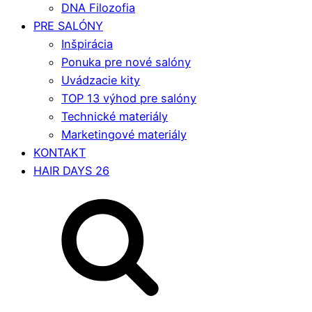
DNA Filozofia
PRE SALÓNY
Inšpirácia
Ponuka pre nové salóny
Uvádzacie kity
TOP 13 výhod pre salóny
Technické materiály
Marketingové materiály
KONTAKT
HAIR DAYS 26