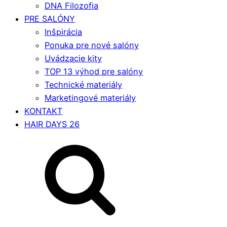
DNA Filozofia
PRE SALÓNY
Inšpirácia
Ponuka pre nové salóny
Uvádzacie kity
TOP 13 výhod pre salóny
Technické materiály
Marketingové materiály
KONTAKT
HAIR DAYS 26