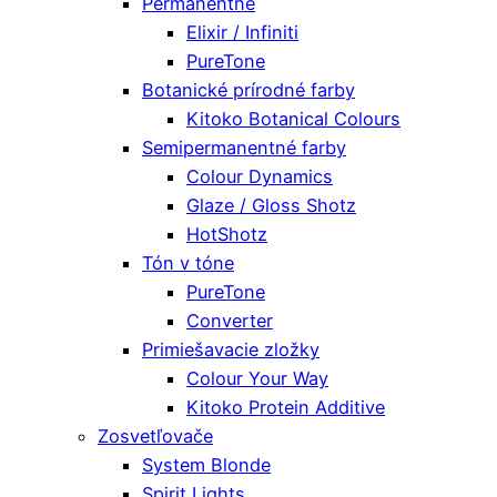
Permanentné
Elixir / Infiniti
PureTone
Botanické prírodné farby
Kitoko Botanical Colours
Semipermanentné farby
Colour Dynamics
Glaze / Gloss Shotz
HotShotz
Tón v tóne
PureTone
Converter
Primiešavacie zložky
Colour Your Way
Kitoko Protein Additive
Zosvetľovače
System Blonde
Spirit Lights