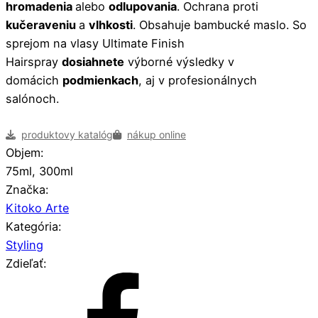
hromadenia
alebo
odlupovania
. Ochrana proti
kučeraveniu
a
vlhkosti
. Obsahuje bambucké maslo. So
sprejom na vlasy Ultimate Finish
Hairspray
dosiahnete
výborné výsledky v
domácich
podmienkach
, aj v profesionálnych
salónoch.
produktovy katalóg
nákup online
Objem:
75ml, 300ml
Značka:
Kitoko Arte
Kategória:
Styling
Zdieľať: