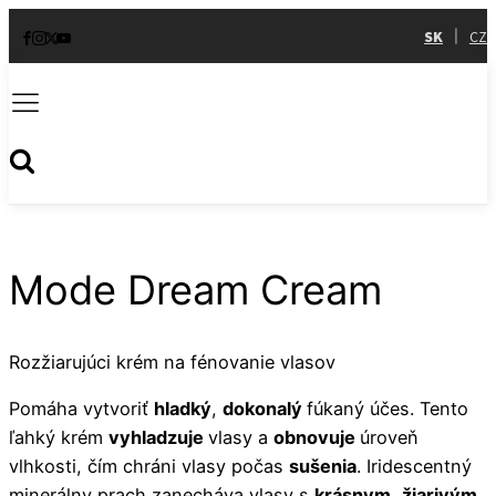
SK
CZ
|
Mode Dream Cream
Rozžiarujúci krém na fénovanie vlasov
Pomáha vytvoriť
hladký
,
dokonalý
fúkaný účes. Tento
ľahký krém
vyhladzuje
vlasy a
obnovuje
úroveň
vlhkosti, čím chráni vlasy počas
sušenia
. Iridescentný
minerálny prach zanecháva vlasy s
krásnym
,
žiarivým