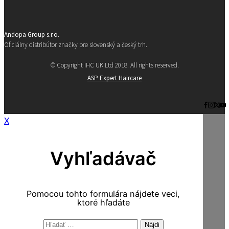
Andopa Group s.r.o.
Oficiálny distribútor značky pre slovenský a český trh.
© Copyright IHC UK Ltd 2018. All rights reserved.
ASP Expert Haircare
X
Vyhľadávač
Pomocou tohto formulára nájdete veci,
ktoré hľadáte
Hľadať: