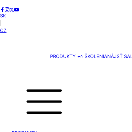
SK
|
CZ
PRODUKTY
⭐️ ŠKOLENIA
NÁJSŤ SA