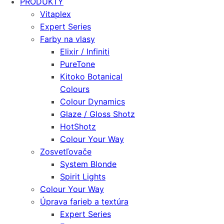
PRODUKTY
Vitaplex
Expert Series
Farby na vlasy
Elixir / Infiniti
PureTone
Kitoko Botanical
Colours
Colour Dynamics
Glaze / Gloss Shotz
HotShotz
Colour Your Way
Zosvetľovače
System Blonde
Spirit Lights
Colour Your Way
Úprava farieb a textúra
Expert Series