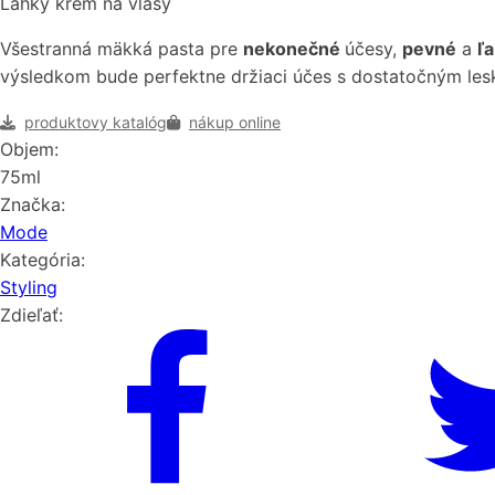
Ľahký krém na vlasy
Všestranná mäkká pasta pre
nekonečné
účesy,
pevné
a
ľ
výsledkom bude perfektne držiaci účes s dostatočným lesk
produktovy katalóg
nákup online
Objem:
75ml
Značka:
Mode
Kategória:
Styling
Zdieľať: