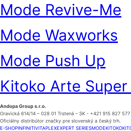
Mode Revive-Me
Mode Waxworks
Mode Push Up
Kitoko Arte Super
Andopa Group s.r.o.
Oravická 614/14 – 028 01 Trstená – SK - +421 915 827 577
Oficiálny distribútor značky pre slovenský a český trh.
E-SHOP
INFINITI
VITAPLEX
EXPERT SERIES
MODE
KITOKO
KIT