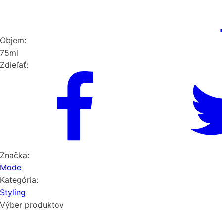
Objem:
75ml
Zdieľať:
Značka:
Mode
Kategória:
Styling
Výber produktov