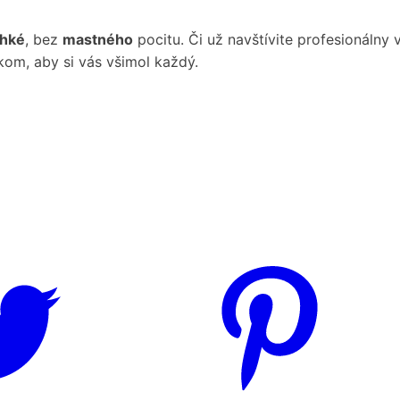
ahké
, bez
mastného
pocitu. Či už navštívite profesionálny 
om, aby si vás všimol každý.