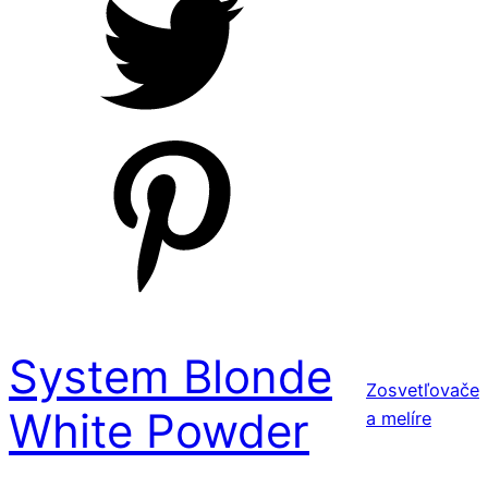
System Blonde
Zosvetľovače
White Powder
a melíre