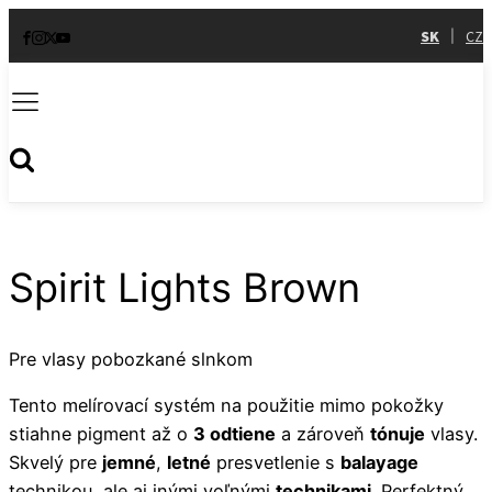
SK
CZ
|
Spirit Lights Brown
Pre vlasy pobozkané slnkom
Tento melírovací systém na použitie mimo pokožky
stiahne pigment až o
3 odtiene
a zároveň
tónuje
vlasy.
Skvelý pre
jemné
,
letné
presvetlenie s
balayage
technikou, ale aj inými voľnými
technikami
. Perfektný