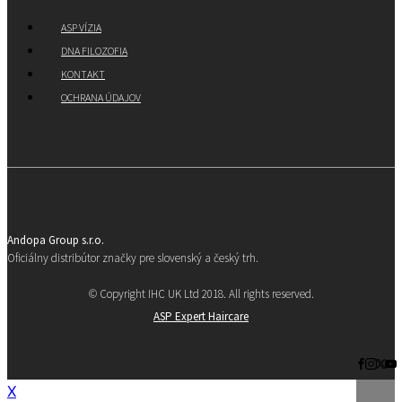
ASP VÍZIA
DNA FILOZOFIA
KONTAKT
OCHRANA ÚDAJOV
Andopa Group s.r.o.
Oficiálny distribútor značky pre slovenský a český trh.
© Copyright IHC UK Ltd 2018. All rights reserved.
ASP Expert Haircare
X