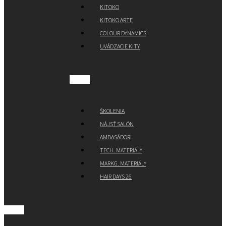
KITOKO
KITOKO ARTE
COLOUR DYNAMICS
UVÁDZACIE KITY
ŠKOLENIA
NÁJSŤ SALÓN
AMBASÁDORI
TECH. MATERIÁLY
MARKG. MATERIÁLY
HAIR DAYS 26