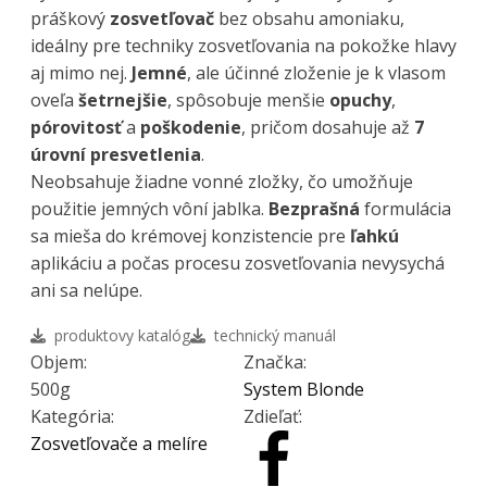
práškový
zosvetľovač
bez obsahu amoniaku,
ideálny pre techniky zosvetľovania na pokožke hlavy
aj mimo nej.
Jemné
, ale účinné zloženie je k vlasom
oveľa
šetrnejšie
, spôsobuje menšie
opuchy
,
pórovitosť
a
poškodenie
, pričom dosahuje až
7
úrovní presvetlenia
.
Neobsahuje žiadne vonné zložky, čo umožňuje
použitie jemných vôní jablka.
Bezprašná
formulácia
sa mieša do krémovej konzistencie pre
ľahkú
aplikáciu a počas procesu zosvetľovania nevysychá
ani sa nelúpe.
produktovy katalóg
technický manuál
Objem:
Značka:
500g
System Blonde
Kategória:
Zdieľať:
Zosvetľovače a melíre