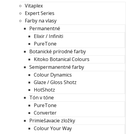
Vitaplex
Expert Series
Farby na vlasy
Permanentné
Elixir / Infiniti
PureTone
Botanické prírodné farby
Kitoko Botanical Colours
Semipermanentné farby
Colour Dynamics
Glaze / Gloss Shotz
HotShotz
Tón v tóne
PureTone
Converter
Primiešavacie zložky
Colour Your Way