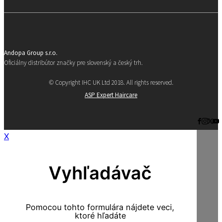
Andopa Group s.r.o.
Oficiálny distribútor značky pre slovenský a český trh.
© Copyright IHC UK Ltd 2018. All rights reserved.
ASP Expert Haircare
X
Vyhľadávač
Pomocou tohto formulára nájdete veci,
ktoré hľadáte