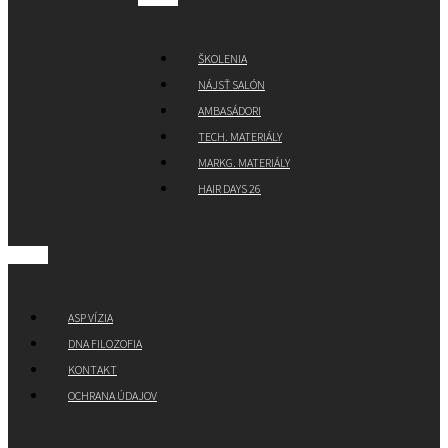
ŠKOLENIA
NÁJSŤ SALÓN
AMBASÁDORI
TECH. MATERIÁLY
MARKG. MATERIÁLY
HAIR DAYS 26
ASP VÍZIA
DNA FILOZOFIA
KONTAKT
OCHRANA ÚDAJOV