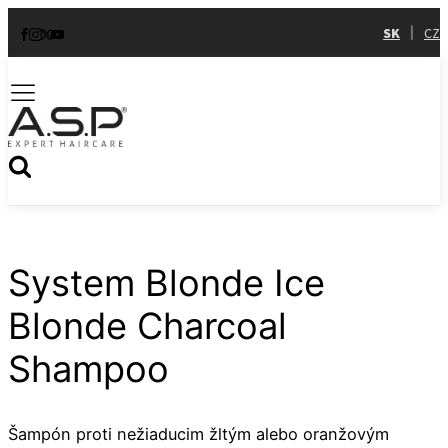
SK
CZ
|
System Blonde Ice
Blonde Charcoal
Shampoo
Šampón proti nežiaducim žltým alebo oranžovým