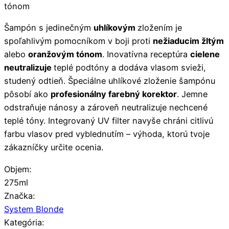
tónom
Šampón s jedinečným
uhlíkovým
zložením je
spoľahlivým pomocníkom v boji proti
nežiaducim žltým
alebo
oranžovým tónom
. Inovatívna receptúra
cielene
neutralizuje
teplé podtóny a dodáva vlasom svieži,
studený odtieň. Špeciálne uhlíkové zloženie šampónu
pôsobí ako
profesionálny farebný korektor
. Jemne
odstraňuje nánosy a zároveň neutralizuje nechcené
teplé tóny. Integrovaný UV filter navyše chráni citlivú
farbu vlasov pred vyblednutím – výhoda, ktorú tvoje
zákazníčky určite ocenia.
Objem:
275ml
Značka:
System Blonde
Kategória: