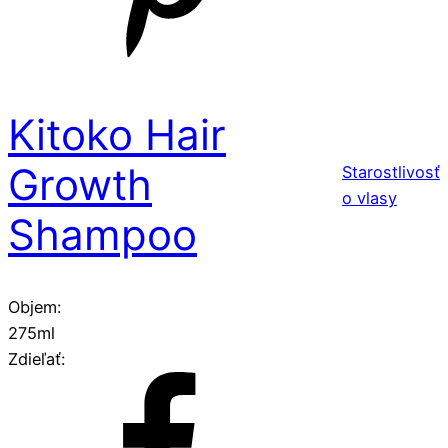
Kitoko Hair
Growth
Starostlivosť
o vlasy
Shampoo
Objem:
275ml
Zdieľať: