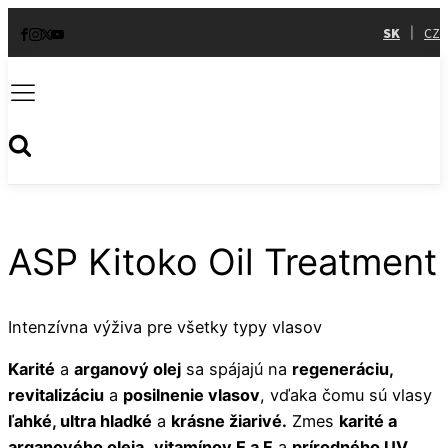
SK
CZ
|
ASP Kitoko Oil Treatment
Intenzívna výživa pre všetky typy vlasov
Karité
a
arganový olej
sa spájajú na
regeneráciu,
revitalizáciu
a
posilnenie vlasov
, vďaka čomu sú vlasy
ľahké, ultra hladké
a
krásne žiarivé.
Zmes
karité a
arganového oleja
,
vitamínov E a F
a
prírodného UV