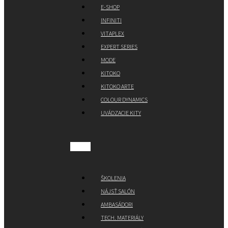
E-SHOP
INFINITI
VITAPLEX
EXPERT SERIES
MODE
KITOKO
KITOKO ARTE
COLOUR DYNAMICS
UVÁDZACIE KITY
ŠKOLENIA
NÁJSŤ SALÓN
AMBASÁDORI
TECH. MATERIÁLY