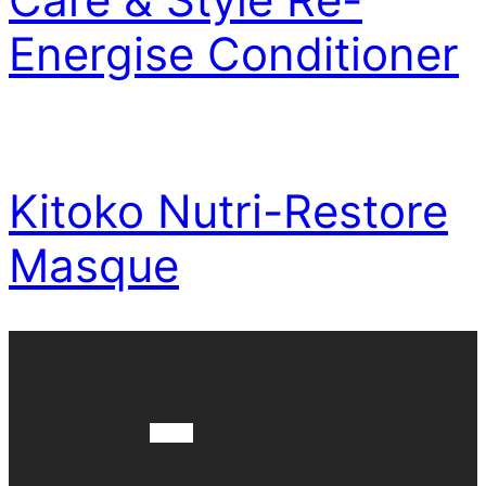
Energise Conditioner
Kitoko Nutri-Restore
Masque