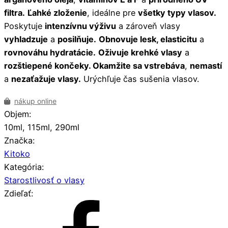
filtra.
Ľahké zloženie
, ideálne pre
všetky typy vlasov.
Poskytuje
intenzívnu výživu
a zároveň vlasy
vyhladzuje
a
posilňuje.
Obnovuje lesk, elasticitu
a
rovnováhu hydratácie.
Oživuje krehké vlasy
a
rozštiepené končeky. Okamžite sa vstrebáva
,
nemastí
a
nezaťažuje vlasy.
Urýchľuje čas sušenia vlasov.
nákup online
Objem:
10ml, 115ml, 290ml
Značka:
Kitoko
Kategória:
Starostlivosť o vlasy
Zdieľať: