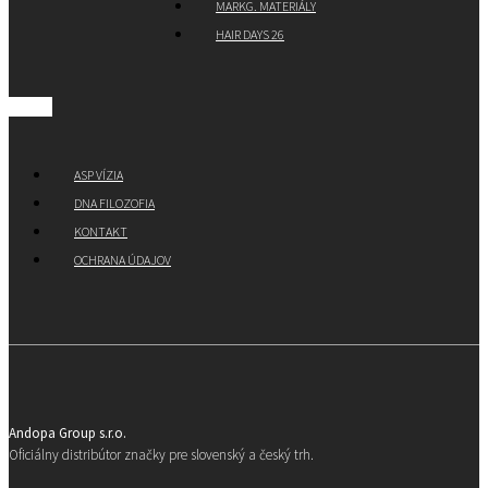
MARKG. MATERIÁLY
HAIR DAYS 26
ASP VÍZIA
DNA FILOZOFIA
KONTAKT
OCHRANA ÚDAJOV
Andopa Group s.r.o.
Oficiálny distribútor značky pre slovenský a český trh.