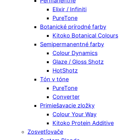
Permanentné
Elixir / Infiniti
PureTone
Botanické prírodné farby
Kitoko Botanical Colours
Semipermanentné farby
Colour Dynamics
Glaze / Gloss Shotz
HotShotz
Tón v tóne
PureTone
Converter
Primiešavacie zložky
Colour Your Way
Kitoko Protein Additive
Zosvetľovače